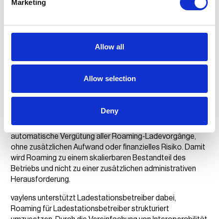
Marketing
hohen Erwartungen an Nutzerfreundlichkeit schafft ein
Roaming-Netzwerk die Grundlage für netzübergreifendes
Laden und echte Interoperabilität beim Laden.
Allow all
Ein oft unterschätzter Erfolgsfaktor beim Roaming ist die
Abrechnung mit einer Vielzahl angebundener EMPs.
Gerade bei wachsenden Roaming-Netzwerken kann
Allow selection
dieser Aufwand schnell zur operativen Belastung werden.
Mit vaylens wird Roaming für Ladestationsbetreiber auch
kaufmännisch beherrschbar, da die komplette Abrechnung
Deny
und Rechnungsstellung gegenüber den EMPs zentral
übernommen wird. Ladestationsbetreiber erhalten eine
automatische Vergütung aller Roaming-Ladevorgänge,
ohne zusätzlichen Aufwand oder finanzielles Risiko. Damit
wird Roaming zu einem skalierbaren Bestandteil des
Betriebs und nicht zu einer zusätzlichen administrativen
Herausforderung.
vaylens unterstützt Ladestationsbetreiber dabei,
Roaming für Ladestationsbetreiber strukturiert