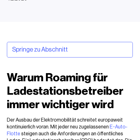
Springe zu Abschnitt
Warum Roaming für Ladestationsbetreiber immer
wichtiger wird
Warum Roaming für
Was ist Roaming im E-Laden und wie funktioniert es?
Ladestationsbetreiber
Roaming-Netzwerke für Ladestationsbetreiber und
immer wichtiger wird
ihre Vorteile
Fazit und Key Takeaways
Der Ausbau der Elektromobilität schreitet europaweit
kontinuierlich voran. Mit jeder neu zugelassenen
E-Auto-
Flotte
steigen auch die Anforderungen an öffentliches