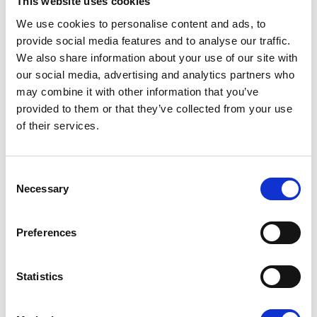
This website uses cookies
eine immer größere Rolle bei öffentlichen
We use cookies to personalise content and ads, to
Ausschreibungen. Als Teil eines Roaming-Netzwerks
provide social media features and to analyse our traffic.
verbessern Ladestationsbetreiber ihre Position bei
We also share information about your use of our site with
Partnerschaften und Ausschreibungen nachhaltig.
our social media, advertising and analytics partners who
Als Teil eines CPO-Roaming-Netzwerks erfüllen
may combine it with other information that you’ve
Ladestationsbetreiber diese Anforderungen von Anfang
provided to them or that they’ve collected from your use
an. Roaming kann so zu einem wichtigen
of their services.
Differenzierungsmerkmal werden und ihre Position in
Ausschreibungen und Kooperationen stärken.
Consent
Fazit und Key
Necessary
Selection
Takeaways
Preferences
Roaming ist längst kein optionales Zusatzthema mehr,
sondern ein strategischer Baustein für
Statistics
Ladestationsbetreiber, die ihre Ladeinfrastruktur
zukunftssicher aufstellen möchten
. In einem Markt mit
steigender Nachfrage, wachsender Komplexität und