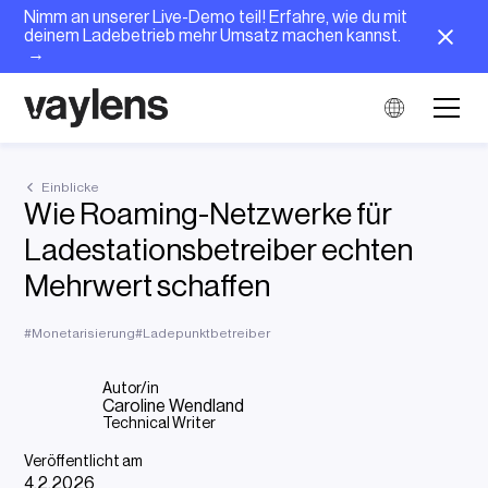
Nimm an unserer Live-Demo teil! Erfahre, wie du mit
deinem Ladebetrieb mehr Umsatz machen kannst.
→
Einblicke
Wie Roaming-Netzwerke für
Ladestationsbetreiber echten
Mehrwert schaffen
#
Monetarisierung
#
Ladepunktbetreiber
Autor/in
Caroline Wendland
Technical Writer
Veröffentlicht am
4.2.2026