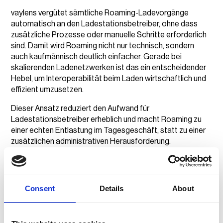
vaylens vergütet sämtliche Roaming-Ladevorgänge
automatisch an den Ladestationsbetreiber, ohne dass
zusätzliche Prozesse oder manuelle Schritte erforderlich
sind. Damit wird Roaming nicht nur technisch, sondern
auch kaufmännisch deutlich einfacher. Gerade bei
skalierenden Ladenetzwerken ist das ein entscheidender
Hebel, um Interoperabilität beim Laden wirtschaftlich und
effizient umzusetzen.
Dieser Ansatz reduziert den Aufwand für
Ladestationsbetreiber erheblich und macht Roaming zu
einer echten Entlastung im Tagesgeschäft, statt zu einer
zusätzlichen administrativen Herausforderung.
Stärkere Positionierung bei
Ausschreibungen und
Consent
Details
About
Partnerschaften
Interoperabilität und netzübergreifendes Laden spielen