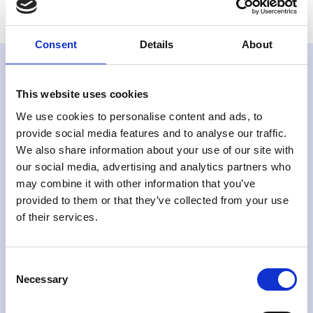
Consent
Details
About
Erhalte neue Einblicke
direkt
in
This website uses cookies
dein Postfach
We use cookies to personalise content and ads, to
provide social media features and to analyse our traffic.
Du erhältst deinen Download per E-Mail von vaylens. Am
We also share information about your use of our site with
Ende der E-Mail kannst du dich schnell und einfach von
our social media, advertising and analytics partners who
zukünftigen Mailings abmelden.
may combine it with other information that you’ve
provided to them or that they’ve collected from your use
of their services.
Consent
Necessary
Selection