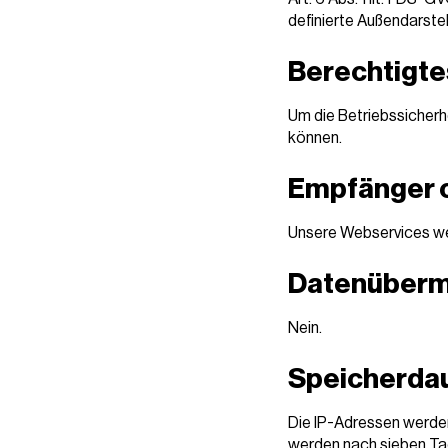
definierte Außendarstel
Berechtigte
Um die Betriebssicherh
können.
Empfänger 
Unsere Webservices we
Datenübermi
Nein.
Speicherda
Die IP-Adressen werden
werden nach sieben Ta