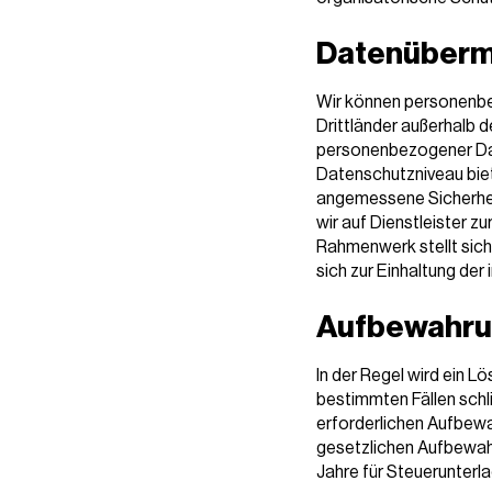
Datenübermi
Wir können personenbe
Drittländer außerhalb 
personenbezogener Dat
Datenschutzniveau biet
angemessene Sicherheit
wir auf Dienstleister z
Rahmenwerk stellt sich
sich zur Einhaltung de
Aufbewahru
In der Regel wird ein L
bestimmten Fällen schli
erforderlichen Aufbewa
gesetzlichen Aufbewahr
Jahre für Steuerunterl