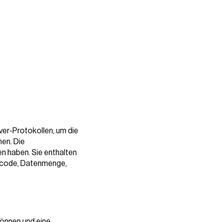
ver-Protokollen, um die
en. Die
n haben. Sie enthalten
uscode, Datenmenge,
 können und eine