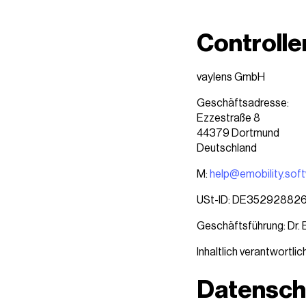
Controlle
vaylens GmbH
Geschäftsadresse:
Ezzestraße 8
44379 Dortmund
Deutschland
M:
help@emobility.sof
USt-ID: DE35292882
Geschäftsführung: Dr. B
Inhaltlich verantwortlic
Datensch