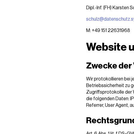
Dipl.-Inf. (FH) Karsten
schulz@datenschutz.
M: +49 151 22631968
Website 
Zwecke der 
Wir protokollieren bei
Betriebssicherheit zu 
Zugriffsprotokolle der
die folgenden Daten: I
Referrer, User Agent, 
Rechtsgrun
Art. 6 Abs. 1 lit. f DS