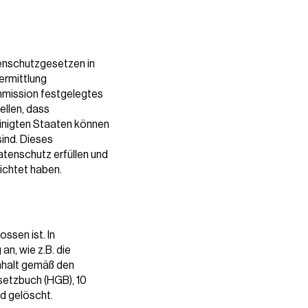
enschutzgesetzen in
ermittlung
mmission festgelegtes
ellen, dass
inigten Staaten können
sind. Dieses
atenschutz erfüllen und
ichtet haben.
ssen ist. In
an, wie z.B. die
Inhalt gemäß den
setzbuch (HGB), 10
d gelöscht.