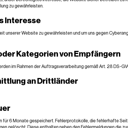
lung zu gewährleisten.
s Interesse
eit unserer Website zu gewährleisten und um uns gegen Cyberangr
oder Kategorien von Empfängern
rden im Rahmen der Auftragsverarbeitung gemäß Art. 28 DS-GV
ttlung an Drittländer
uer
 für 6 Monate gespeichert. Fehlerprotokolle, die fehlerhafte Sei
gen gelöscht. Diese enthalten neben den Fehlermeldungen die zu