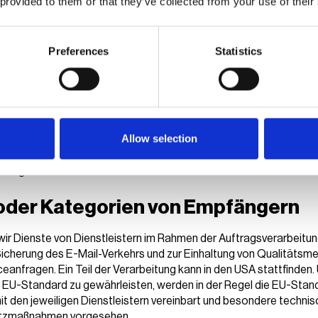
 provided to them or that they’ve collected from your use of their
 möglicherweise Art. 6 Abs. 1 lit. f DS-GVO, unser berechtigtes In
Nutzeranfrage zu bearbeiten, oder Art. 6 (1b) DS-GVO, um notwen
Preferences
Statistics
hmen durchzuführen. Die Verarbeitung erfolgt auf Basis von Art. 6
beitung eingewilligt haben.
s Interesse
Allow selection
eresse an der Beantwortung von Anfragen, auch informeller Art, s
u unseren Produkten und Dienstleistungen und dem Hinweis auf 
stungen.
oder Kategorien von Empfängern
wir Dienste von Dienstleistern im Rahmen der Auftragsverarbeitu
Sicherung des E-Mail-Verkehrs und zur Einhaltung von Qualitätsm
ceanfragen. Ein Teil der Verarbeitung kann in den USA stattfinden
 EU-Standard zu gewährleisten, werden in der Regel die EU-Stan
t den jeweiligen Dienstleistern vereinbart und besondere techni
utzmaßnahmen vorgesehen.