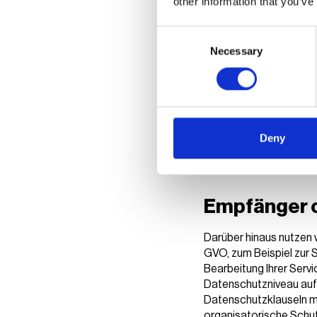
other information that you’ve
Die Rechtsgrundlage ist
Consent
kommunizieren und die 
Necessary
Selection
oder vertragliche Maßna
sofern Nutzer der Verar
Berechtigte
Deny
Unser berechtigtes Int
umfassenden Beratung z
Produkte und Dienstlei
Empfänger 
Darüber hinaus nutzen 
GVO, zum Beispiel zur 
Bearbeitung Ihrer Servi
Datenschutzniveau auf
Datenschutzklauseln mi
organisatorische Sch