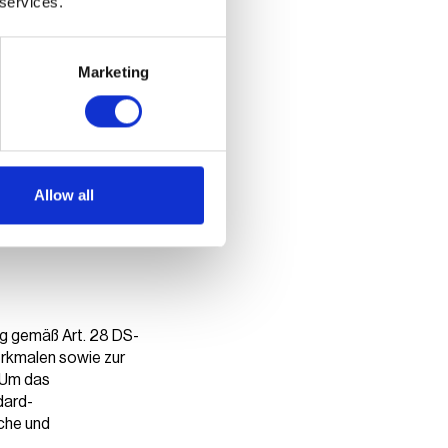
 services.
teresse, mit Nutzern zu
dige vorvertragliche
Marketing
 Abs. 1 lit. a DS-GVO,
Allow all
owie an der
gleiche oder ähnliche
ng gemäß Art. 28 DS-
erkmalen sowie zur
. Um das
dard-
sche und