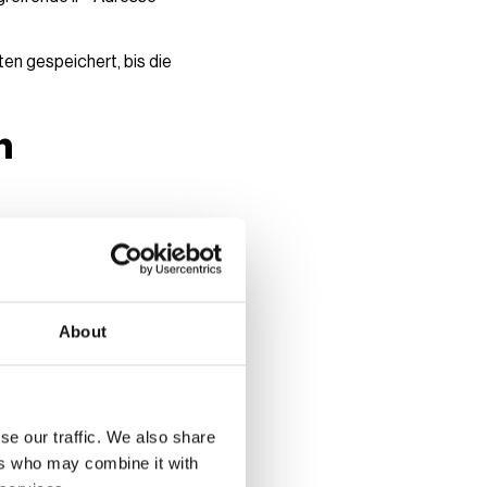
en gespeichert, bis die
n
n wir Nutzerdaten
. Diese Aktivitäten
Kontaktpflege, Beratung
About
und Maßnahmen zur
amen, Kontaktdaten, E-
se our traffic. We also share
ers who may combine it with