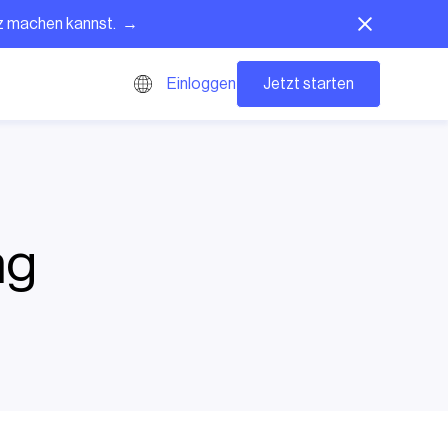
tz machen kannst. →
Jetzt starten
Einloggen
ng