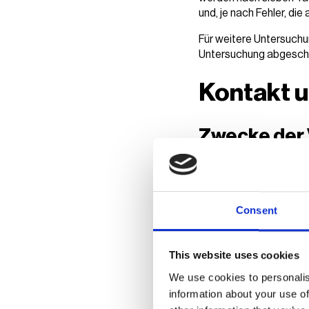
und, je nach Fehler, di
Für weitere Untersuchu
Untersuchung abgeschlo
Kontakt u
Zwecke der 
Wenn sich Nutzer per E
verarbeiten, um die Nut
können umfassen: Die B
Consent
und Werbung für unsere
Verbesserung der Proze
Dabei verarbeiten wir d
This website uses cookies
Mail-Adressen und Tele
We use cookies to personalis
information about your use of
Rechtsgrun