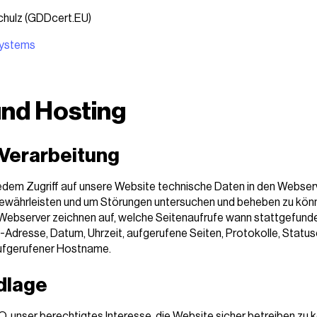
 Schulz (GDDcert.EU)
systems
und Hosting
Verarbeitung
 jedem Zugriff auf unsere Website technische Daten in den Webser
gewährleisten und um Störungen untersuchen und beheben zu könn
 Webserver zeichnen auf, welche Seitenaufrufe wann stattgefunde
P-Adresse, Datum, Uhrzeit, aufgerufene Seiten, Protokolle, Stat
aufgerufener Hostname.
dlage
-GVO, unser berechtigtes Interesse, die Website sicher betreiben zu