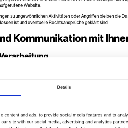
e aufgerufene Website.
ngen zu ungewöhnlichen Aktivitäten oder Angriffen bleiben die Dat
ssen ist und eventuelle Rechtsansprüche geklärt sind.
nd Kommunikation mit Ihne
Verarbeitung
-Mail, Kontaktformular, Telefon oder Post an uns wenden, werde
zeranfrage und alle sich daraus ergebenden Aktivitäten zu erfüllen
earbeitung von Anfragen, Anträgen, Serviceanfragen sowie die 
Details
 Produkte und Dienstleistungen, die Analyse unserer Prozesse 
ssqualität.
ie Informationen, die uns Nutzer zur Verfügung stellen, wie z.B. N
fonnummern und natürlich auch den Inhalt der Nutzeranfrage.
e content and ads, to provide social media features and to analy
 our site with our social media, advertising and analytics partn
dlage