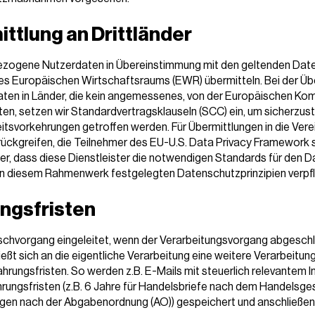
ttlung an Drittländer
zogene Nutzerdaten in Übereinstimmung mit den geltenden Dat
des Europäischen Wirtschaftsraums (EWR) übermitteln. Bei der Üb
en in Länder, die kein angemessenes, von der Europäischen Ko
en, setzen wir Standardvertragsklauseln (SCC) ein, um sicherzust
svorkehrungen getroffen werden. Für Übermittlungen in die Vere
urückgreifen, die Teilnehmer des EU-U.S. Data Privacy Framework 
er, dass diese Dienstleister die notwendigen Standards für den D
r in diesem Rahmenwerk festgelegten Datenschutzprinzipien verpfl
ngsfristen
öschvorgang eingeleitet, wenn der Verarbeitungsvorgang abgeschlo
eßt sich an die eigentliche Verarbeitung eine weitere Verarbeitung 
hrungsfristen. So werden z.B. E-Mails mit steuerlich relevantem 
ungsfristen (z.B. 6 Jahre für Handelsbriefe nach dem Handelsge
agen nach der Abgabenordnung (AO)) gespeichert und anschließen