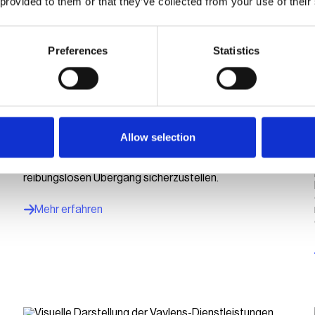
 provided to them or that they’ve collected from your use of their
Preferences
Statistics
Dr. Björn Dietrich ist neuer CEO bei
Compleo und vaylens
Langjähriger Manager der KOSTAL-Gruppe bringt
umfangreiche Branchenerfahrung mit. Er tritt die
Allow selection
Nachfolge von Jörg Lohr an, der Compleo und vaylens
als CEO auf eigenen Wunsch verlässt. Lohr wird noch
bis Ende Februar 2025 beratend tätig sein, um einen
reibungslosen Übergang sicherzustellen.
Mehr erfahren