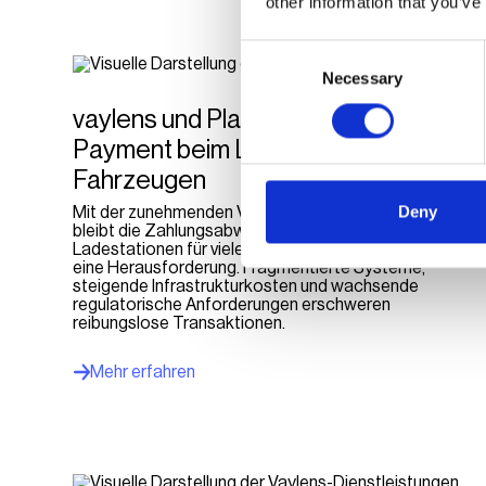
other information that you’ve
Consent
Necessary
Selection
vaylens und Planet revolutionieren
Payment beim Laden von E-
Fahrzeugen
Deny
Mit der zunehmenden Verbreitung der Elektromobilität
bleibt die Zahlungsabwicklung an öffentlichen
Ladestationen für viele Ladepunktbetreiber (CPOs)
eine Herausforderung. Fragmentierte Systeme,
steigende Infrastrukturkosten und wachsende
regulatorische Anforderungen erschweren
reibungslose Transaktionen.
Mehr erfahren