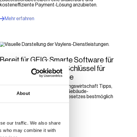
kosteneffiziente Payment-Lösung anzubieten.
Mehr erfahren
Bereit für GEIG: Smarte Software für
Ladeinfrastruktur als Schlüssel für
neue Umsatzpotenziale
vaylens gibt Akteuren der Wohnungswirtschaft Tipps,
wie sie die Vorgaben des neuen Gebäude-
About
Elektromobilitätsinfrastruktur-Gesetzes bestmöglich
umsetzen
Mehr erfahren
se our traffic. We also share
ers who may combine it with