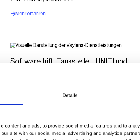
Mehr erfahren
Software trifft Tankstelle – UNITI und
vaylens starten strategische
Kooperation für digitale
Ladeinfrastruktur
Details
Eine neue Kooperation mit der vaylens GmbH öffnet
den Mitgliedsunternehmen des UNITI Bundesverband
EnergieMittelstand e.V. den Zugang zu skalierbaren
Softwarelösungen für den wirtschaftlichen Betrieb und
die Abrechnung von Ladeinfrastruktur an Tankstellen.
e content and ads, to provide social media features and to analy
Mehr erfahren
 our site with our social media, advertising and analytics partn