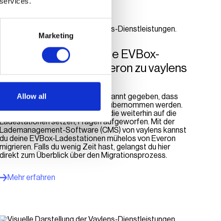
 services.
Marketing
Warum solltest du deine EVBox-
Ladestationen von Everon zu vaylens
migrieren?
Allow all
Im Oktober 2024 hat EVBox bekannt gegeben, dass
Teile ihrer Geschäftsaktivitäten übernommen werden.
Das hat bei vielen Unternehmen, die weiterhin auf die
Ladestationen setzen, Fragen aufgeworfen. Mit der
Lademanagement-Software (CMS) von vaylens kannst
du deine EVBox-Ladestationen mühelos von Everon
migrieren. Falls du wenig Zeit hast, gelangst du hier
direkt zum Überblick über den Migrationsprozess.
Mehr erfahren