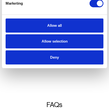
Marketing
Transparenz und Sicherheit
Mache das Laden von E-Fahrzeugen transparent
Allow all
und sicher mit dynamischen QR-Codes, AFIR-
konformen Payment Terminals und
eichrechtskonformen
Allow selection
Abrechnungen der Ladevorgänge.
Verfügbarkeit
Deny
Weltweit verfügbar
FAQs