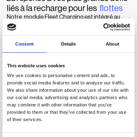
liés à la recharge pour les
flottes
Notre module Fleet Charging est intégré au
portail vaylens. Sur une plateforme
centralisée, vous bénéficiez d'une vue
d'ensemble de chaque session de recharge
Consent
Details
About
effectuée par les véhicules de votre flotte.
This website uses cookies
We use cookies to personalise content and ads, to
provide social media features and to analyse our traffic.
We also share information about your use of our site with
our social media, advertising and analytics partners who
Gardez vos véhicules sur la route
may combine it with other information that you’ve
provided to them or that they’ve collected from your use
Les pannes imprévues des stations de recharge ou
of their services.
les interruptions de session peuvent entraîner des
retards qui perturbent le planning de votre flotte.