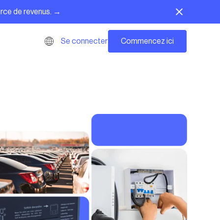
urce de revenus. →
Commencez ici
Se connecter