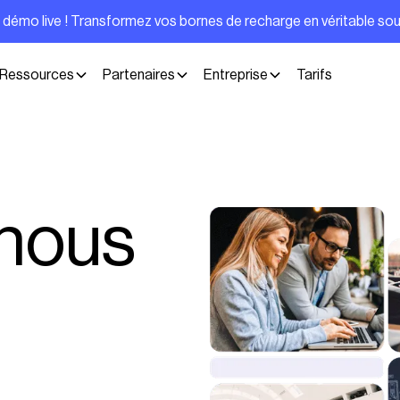
e démo live ! Transformez vos bornes de recharge en véritable so
Ressources
Partenaires
Entreprise
Tarifs
nous