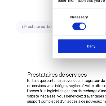
other information that you’ve
Consent
Necessary
Selection
Prestataires de services et revendeurs
Fou
Deny
Prestataires de services
En tant que partenaire revendeur, intégrateur de 
de services vous intégrez vaylens à votre offre, 
l'accès à un logiciel de gestion de recharge d'une
fiabilité inégalées. Vous bénéficiez d'avantages 
support complet et d'un accès à de nouveaux ma