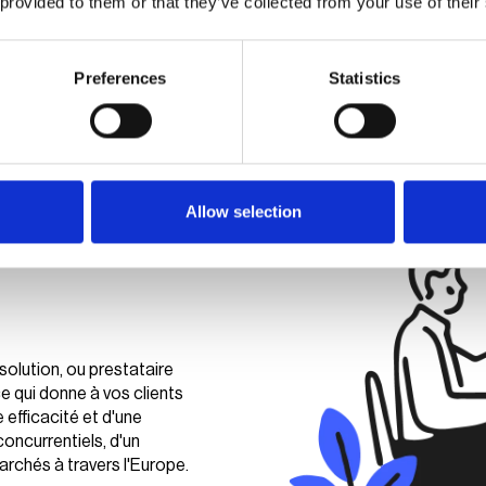
 provided to them or that they’ve collected from your use of their
Preferences
Statistics
rnisseurs de bornes
Partenaires d'itinérance
Part
Allow selection
solution, ou prestataire
ce qui donne à vos clients
 efficacité et d'une
concurrentiels, d'un
rchés à travers l'Europe.