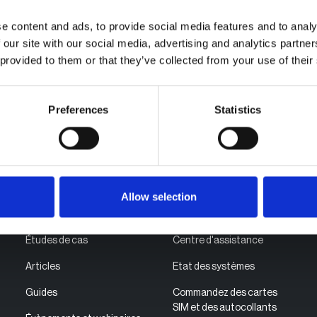
e content and ads, to provide social media features and to analy
 our site with our social media, advertising and analytics partn
 provided to them or that they’ve collected from your use of their
Preferences
Statistics
Allow selection
Ressources
Assistance
‍Études de cas
Centre d'assistance
Articles
Etat des systèmes
Guides
Commandez des cartes
SIM et des autocollants