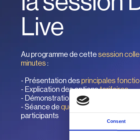
la session
Live
Au programme de cette
session colle
minutes
:
- Présentation des
principales fonctio
- Explication des options
tarifaires
- Démonstration en direct du
portail v
- Séance de
questions-réponses
avec
participants
Consent