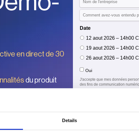
 Démo-
ctive en direct de 30
nnalités
du produit
aylens
 tous les
Details