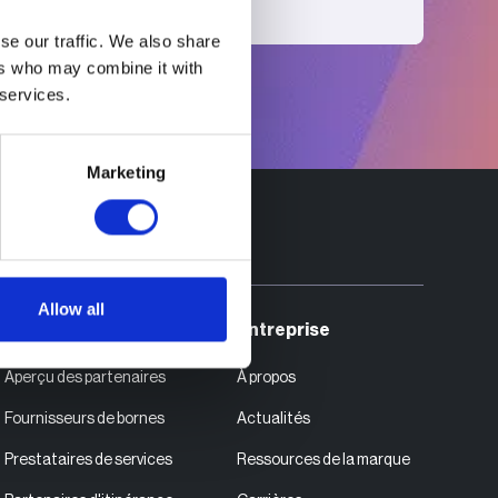
se our traffic. We also share
ers who may combine it with
 services.
Marketing
Allow all
Partenaires
Entreprise
Aperçu des partenaires
À propos
Fournisseurs de bornes
Actualités
Prestataires de services
Ressources de la marque