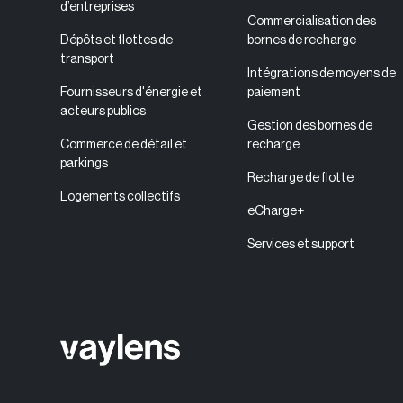
d’entreprises
Commercialisation des
Dépôts et flottes de
bornes de recharge
transport
Intégrations de moyens de
Fournisseurs d'énergie et
paiement
acteurs publics
Gestion des bornes de
Commerce de détail et
recharge
parkings
Recharge de flotte
Logements collectifs
eCharge+
Services et support