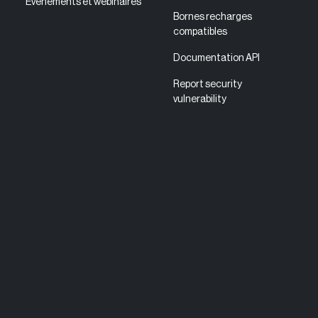
Évènements et webinaires
Bornes recharges
compatibles
Documentation API
Report security
vulnerability