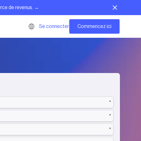
urce de revenus. →
Commencez ici
Se connecter