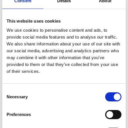
Consent
Details
About
This website uses cookies
We use cookies to personalise content and ads, to
provide social media features and to analyse our traffic.
We also share information about your use of our site with
our social media, advertising and analytics partners who
may combine it with other information that you’ve
provided to them or that they’ve collected from your use
of their services.
Consent
Necessary
Selection
Fournisseurs de bornes
Pres
Preferences
En tant que partenaire fournisseur de matériel, vous
En tan
intégrez vaylens à vos bornes de recharge actuelles
soluti