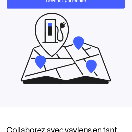
Devenez partenaire
Collaborez avec vaylens en tant