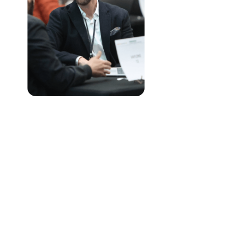
Simplifiez la gestion de la
recharge de votre flotte
Échangez avec Thomas Midy pour découvrir
comment vaylens aide les gestionnaires de flotte à
superviser leurs bornes, automatiser les
remboursements, gérer les accès, suivre les coûts
de recharge et piloter toutes leurs opérations
depuis une plateforme unique.