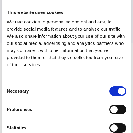
Lire l'article
This website uses cookies
We use cookies to personalise content and ads, to
provide social media features and to analyse our traffic.
We also share information about your use of our site with
our social media, advertising and analytics partners who
may combine it with other information that you’ve
provided to them or that they’ve collected from your use
of their services.
Prenez le contrôle de la
Consent
recharge de votre flotte
Necessary
Selection
Recevez gratuitement notre guide et découvrez
Preferences
comment réduire vos coûts de recharge, simplifier
vos opérations et accompagner l'électrification de
votre flotte.
Statistics