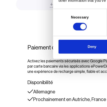
other information that you’ve
Paiement direct
Consent
Necessary
Selection
Deny
Paiement direct en ligne
Activez les paiements sécurisés avec Google Pa
par carte bancaire via les applications ePowerD
une expérience de recharge simple, fiable et acc
Disponibilité
Allemagne
Prochainement en Autriche, France