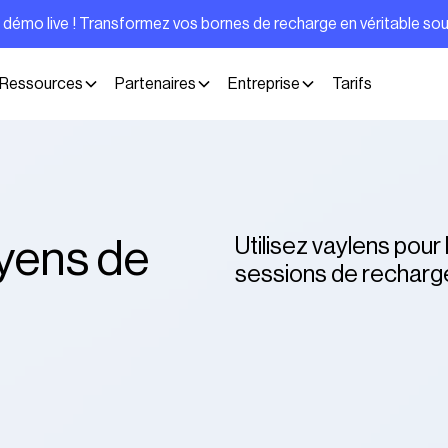
e démo live ! Transformez vos bornes de recharge en véritable so
Ressources
Partenaires
Entreprise
Tarifs
Utilisez vaylens pour
oyens de
sessions de recharg