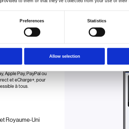
 provided to them or that they’ve collected from your use of their
Terminal de paiement
Preferences
Statistics
Allow selection
y, Apple Pay, PayPal ou
irect et eCharge+, pour
essible à tous.
 et Royaume-Uni​