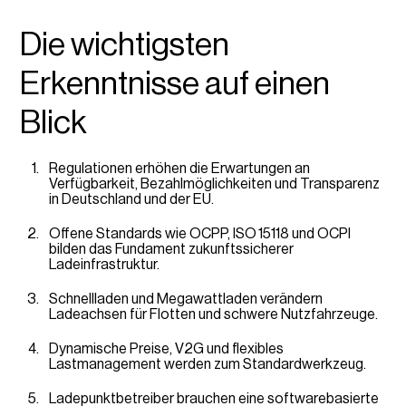
Die wichtigsten Erkenntnisse auf einen Blick
Die wichtigsten
Einführung
Erkenntnisse auf einen
Regulatorische Entwicklungen, die die
Ladeinfrastruktur in Deutschland prägen
Blick
Technologische Entwicklungen, die den Markt prägen
Regulationen erhöhen die Erwartungen an
Marktstruktur und Nutzererlebnis
Verfügbarkeit, Bezahlmöglichkeiten und Transparenz
in Deutschland und der EU.
Prognosen für 2026–2030
Offene Standards wie OCPP, ISO 15118 und OCPI
bilden das Fundament zukunftssicherer
Wie sich Ladepunktbetreiber in Deutschland heute
Ladeinfrastruktur.
vorbereiten können
Schnellladen und Megawattladen verändern
Fazit
Ladeachsen für Flotten und schwere Nutzfahrzeuge.
Dynamische Preise, V2G und flexibles
Lastmanagement werden zum Standardwerkzeug.
Ladepunktbetreiber brauchen eine softwarebasierte