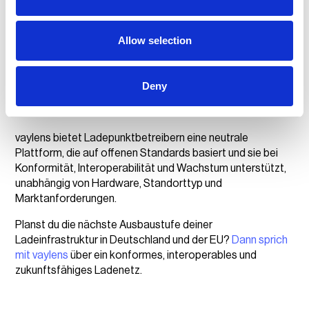
Anzahl der Ladestationen entscheidet über Erfolg,
sondern wie zuverlässig, interoperabel und datenbasiert
sie betrieben werden. Betreiber, die sich nicht an strengere
Allow selection
Vorgaben, neue Technologien wie ISO 15118, Schnellladen
und V2G anpassen, geraten ins Hintertreffen. Wer jedoch
schon heute auf Datenqualität, Integrationen und
Deny
Automatisierung setzt, schafft die Basis für eine
skalierbare Ladeinfrastruktur in Deutschland und der EU.
vaylens bietet Ladepunktbetreibern eine neutrale
Plattform, die auf offenen Standards basiert und sie bei
Konformität, Interoperabilität und Wachstum unterstützt,
unabhängig von Hardware, Standorttyp und
Marktanforderungen.
Planst du die nächste Ausbaustufe deiner
Ladeinfrastruktur in Deutschland und der EU?
Dann sprich
mit vaylens
über ein konformes, interoperables und
zukunftsfähiges Ladenetz.