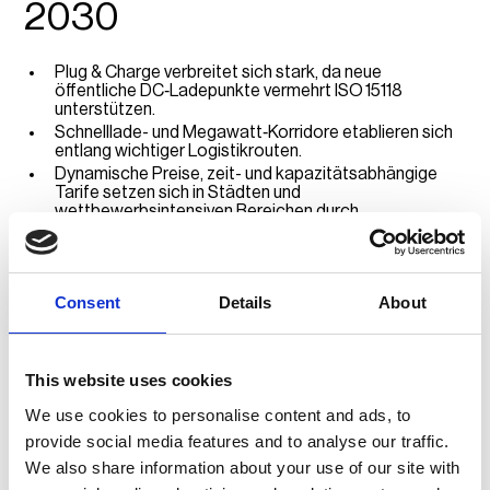
2030
Plug & Charge verbreitet sich stark, da neue
öffentliche DC‑Ladepunkte vermehrt ISO 15118
unterstützen.
Schnelllade- und Megawatt‑Korridore etablieren sich
entlang wichtiger Logistikrouten.
Dynamische Preise, zeit- und kapazitätsabhängige
Tarife setzen sich in Städten und
wettbewerbsintensiven Bereichen durch.
AFIR und nationale Regeln nähern sich weiter an und
schaffen einheitliche Erwartungen bei Transparenz,
Verfügbarkeit und Bezahlzugängen.
Erfolgreiche Ladepunktbetreiber agieren
Consent
Details
About
datengetrieben und betrachten Hardware als Teil
einer softwaregeführten Infrastruktur.
Wie sich
This website uses cookies
We use cookies to personalise content and ads, to
Ladepunktbetreiber in
provide social media features and to analyse our traffic.
We also share information about your use of our site with
Deutschland heute