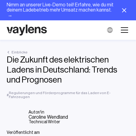
Nimm an unserer Live-Demo teil! Erfahre, wie du mit
deinem Ladebetrieb mehr Umsatz machen kannst.
→
Einblicke
Die Zukunft des elektrischen
Ladens in Deutschland: Trends
und Prognosen
Regulierungen und Förderprogramme für das Laden von E-
#
Fahrzeugen
Autor/in
Caroline Wendland
Technical Writer
Veröffentlicht am