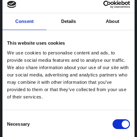
Solutions pour
Consent
Details
About
Opérateurs de bornes de recharge
Opérateurs de flotte
This website uses cookies
Lieu de travail et flottes d’entreprises
We use cookies to personalise content and ads, to
Dépôts et flottes de transport
provide social media features and to analyse our traffic.
We also share information about your use of our site with
Fournisseurs d'énergie et acteurs publics
our social media, advertising and analytics partners who
Commerce de détail et parkings
may combine it with other information that you’ve
provided to them or that they’ve collected from your use
Logements collectifs
of their services.
Produit
Consent
Necessary
Selection
Aperçu des produits
Gestion des accès et de la facturation