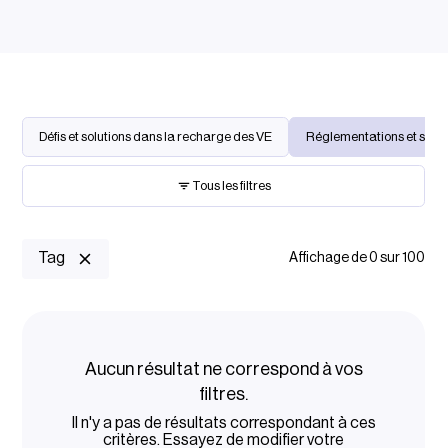
Défis et solutions dans la recharge des VE
Réglementations et subve
Tous les filtres
Keyword search
Tag
Affichage de
0
sur
100
Lieu de recharge
Aucun résultat ne correspond à vos
Veuillez choisir…
filtres.
Il n'y a pas de résultats correspondant à ces
critères. Essayez de modifier votre
Gestion de la recharge