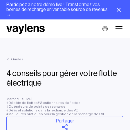
Participez à notre démo live ! Transformez vos
bornes de recharge en véritable source de revenus.
→
Guides
4 conseils pour gérer votre flotte
électrique
March 10, 2025
|
#
Dépôts de flottes
#
Gestionnaires de flottes
#
Opérateurs de points de recharge
#
Défis et solutions dans la recharge des VE
#
Meilleures pratiques pour la gestion de la recharge des VE
Partager