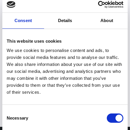
Électrifiez votre flotte en 2026 : le guide
Consent
Details
About
pratique pour reprendre le contrôle
En 2026, l'électrification des flottes n'est plus une option.
Entre taxe incitative, avantages en nature et complexité
This website uses cookies
de la recharge, les gestionnaires de flotte doivent
structurer leur transition. Ce guide gratuit vous
We use cookies to personalise content and ads, to
accompagne étape par étape avec des méthodes
provide social media features and to analyse our traffic.
éprouvées et des réponses concrètes aux questions que
vous vous posez sur le terrain.
We also share information about your use of our site with
our social media, advertising and analytics partners who
En savoir plus
may combine it with other information that you’ve
provided to them or that they’ve collected from your use
of their services.
View all
Consent
Necessary
Selection