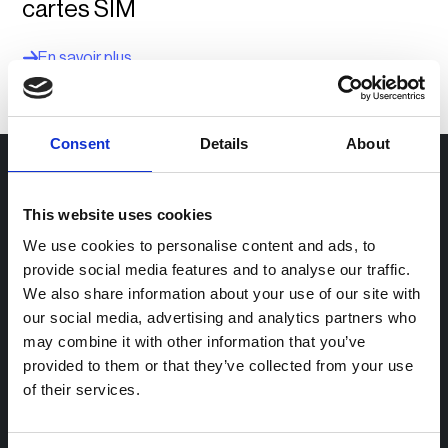
cartes SIM
En savoir plus
Consent
Details
About
Solutions pour
This website uses cookies
Opérateurs de bornes de recharge
We use cookies to personalise content and ads, to
Opérateurs de flotte
provide social media features and to analyse our traffic.
We also share information about your use of our site with
Lieu de travail et flottes d’entreprises
our social media, advertising and analytics partners who
Dépôts et flottes de transport
may combine it with other information that you’ve
provided to them or that they’ve collected from your use
Fournisseurs d'énergie et acteurs publics
of their services.
Commerce de détail et parkings