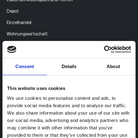
Depot
Einzelhandel
Wohnungswirtschaft
Produkt
Consent
Details
About
Produktübersicht
Zugangs- und Abrechnungsmanagement
This website uses cookies
Community Charging
We use cookies to personalise content and ads, to
Monetarisierung von Ladestationen
provide social media features and to analyse our traffic.
We also share information about your use of our site with
Integration von Bezahlsystemen
our social media, advertising and analytics partners who
Ladestationsmanagement
may combine it with other information that you’ve
provided to them or that they’ve collected from your use
Fleet Charging