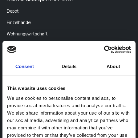
Depot
Einzelhandel
Wohnungswirtschaft
Produkt
Consent
Details
About
Produktübersicht
Zugangs- und Abrechnungsmanagement
This website uses cookies
Community Charging
We use cookies to personalise content and ads, to
Monetarisierung von Ladestationen
provide social media features and to analyse our traffic.
We also share information about your use of our site with
Integration von Bezahlsystemen
our social media, advertising and analytics partners who
Ladestationsmanagement
may combine it with other information that you’ve
provided to them or that they’ve collected from your use
Fleet Charging