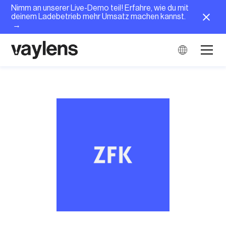
Nimm an unserer Live-Demo teil! Erfahre, wie du mit
deinem Ladebetrieb mehr Umsatz machen kannst.
→