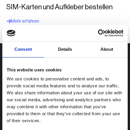
SIM-Karten und Aufkleber bestellen
Mehr erfahren
Consent
Details
About
Lösungen für
This website uses cookies
Ladepunktbetreiber
We use cookies to personalise content and ads, to
Flottenbetreiber
provide social media features and to analyse our traffic.
Öffentliches Laden und Energieversorger
We also share information about your use of our site with
our social media, advertising and analytics partners who
Laden am Arbeitsplatz und Flotten
may combine it with other information that you’ve
provided to them or that they’ve collected from your use
Depot
of their services.
Einzelhandel