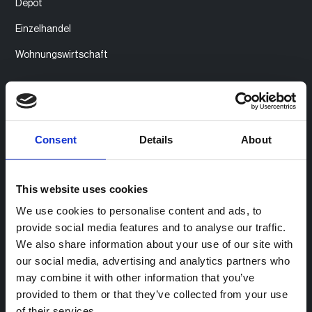
Depot
Einzelhandel
Wohnungswirtschaft
Produkt
Produktübersicht
Consent
Details
About
Zugangs- und Abrechnungsmanagement
Community Charging
This website uses cookies
Monetarisierung von Ladestationen
We use cookies to personalise content and ads, to
provide social media features and to analyse our traffic.
Integration von Bezahlsystemen
We also share information about your use of our site with
Ladestationsmanagement
our social media, advertising and analytics partners who
may combine it with other information that you’ve
Fleet Charging
provided to them or that they’ve collected from your use
eCharge+
of their services.