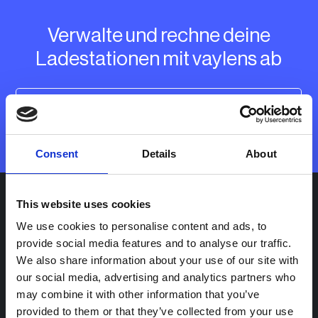
Verwalte und rechne deine
Ladestationen mit vaylens ab
Vertrieb kontaktieren
Consent
Details
About
This website uses cookies
Lösungen für
We use cookies to personalise content and ads, to
Ladepunktbetreiber
provide social media features and to analyse our traffic.
We also share information about your use of our site with
Flottenbetreiber
our social media, advertising and analytics partners who
Öffentliches Laden und Energieversorger
may combine it with other information that you’ve
provided to them or that they’ve collected from your use