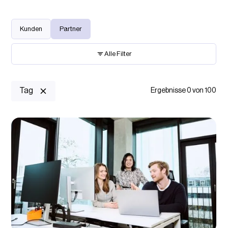
Kunden
Partner
Alle Filter
Keyword Suche
Tag
Ergebnisse
0
von
100
Ladestandorte
Bitte wählen...
Lademanagement
Bitte wählen...